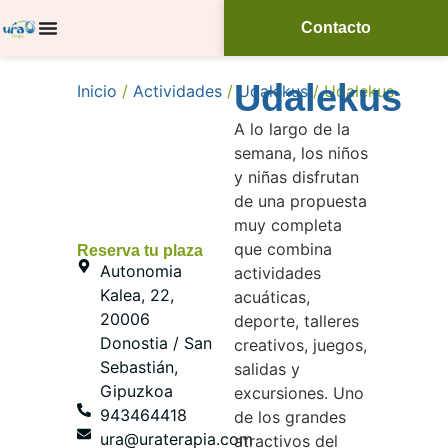
Contacto
Udalekus
Inicio
/
Actividades
/
Udalekus
/ Udalekus
A lo largo de la
semana, los niños
y niñas disfrutan
de una propuesta
muy completa
que combina
Reserva tu plaza
Autonomia
actividades
Kalea, 22,
acuáticas,
20006
deporte, talleres
Donostia / San
creativos, juegos,
Sebastián,
salidas y
Gipuzkoa
excursiones. Uno
943464418
de los grandes
ura@uraterapia.com
atractivos del