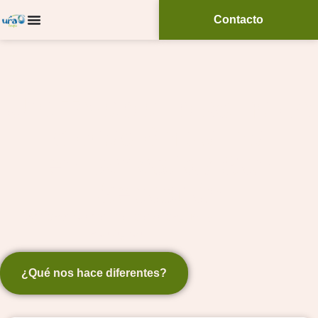
Contacto
Ura Terapia, piscina de
cloración salina
en Donostia / San
Sebastián
Antiséptico natural, sano, seguro y
ecológico.
¿Qué nos hace diferentes?