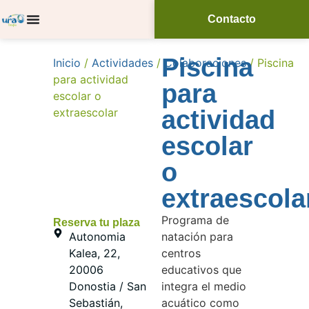
Contacto
Piscina
Inicio
/
Actividades
/
Colaboraciones
/ Piscina
para actividad
para
escolar o
actividad
extraescolar
escolar
o
extraescola
Programa de
Reserva tu plaza
Autonomia
natación para
Kalea, 22,
centros
20006
educativos que
Donostia / San
integra el medio
Sebastián,
acuático como