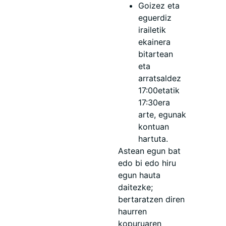
Goizez eta
eguerdiz
irailetik
ekainera
bitartean
eta
arratsaldez
17:00etatik
17:30era
arte, egunak
kontuan
hartuta.
Astean egun bat
edo bi edo hiru
egun hauta
daitezke;
bertaratzen diren
haurren
kopuruaren