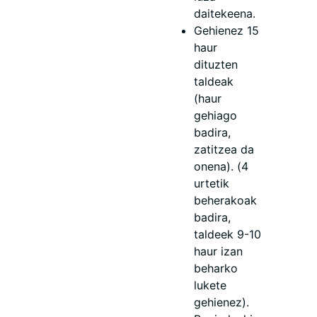
daitekeena.
Gehienez 15
haur
dituzten
taldeak
(haur
gehiago
badira,
zatitzea da
onena). (4
urtetik
beherakoak
badira,
taldeek 9-10
haur izan
beharko
lukete
gehienez).