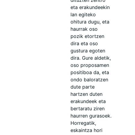
dituzten zentro
eta erakundeekin
lan egiteko
ohitura dugu, eta
haurrak oso
pozik etortzen
dira eta oso
gustura egoten
dira. Gure aldetik,
oso proposamen
positiboa da, eta
ondo baloratzen
dute parte
hartzen duten
erakundeek eta
bertaratu ziren
haurren gurasoek.
Horregatik,
eskaintza hori