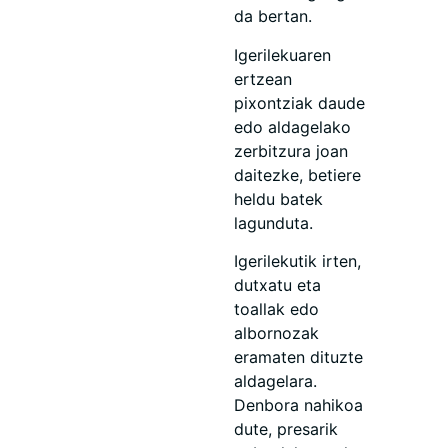
da bertan.
Igerilekuaren
ertzean
pixontziak daude
edo aldagelako
zerbitzura joan
daitezke, betiere
heldu batek
lagunduta.
Igerilekutik irten,
dutxatu eta
toallak edo
albornozak
eramaten dituzte
aldagelara.
Denbora nahikoa
dute, presarik