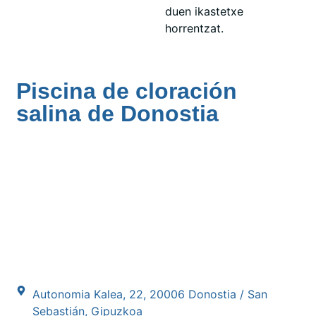
duen ikastetxe
horrentzat.
Piscina de cloración
salina de Donostia
Autonomia Kalea, 22, 20006 Donostia / San
Sebastián, Gipuzkoa