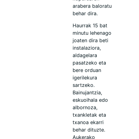
arabera baloratu
behar dira.
Haurrak 15 bat
minutu lehenago
joaten dira beti
instalaziora,
aldagelara
pasatzeko eta
bere orduan
igerilekura
sartzeko.
Bainujantzia,
eskuoihala edo
albornoza,
txankletak eta
txanoa ekarri
behar dituzte.
Aukerako