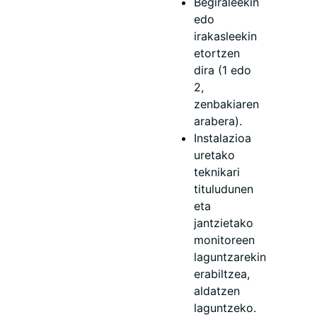
Begiraleekin
edo
irakasleekin
etortzen
dira (1 edo
2,
zenbakiaren
arabera).
Instalazioa
uretako
teknikari
tituludunen
eta
jantzietako
monitoreen
laguntzarekin
erabiltzea,
aldatzen
laguntzeko.