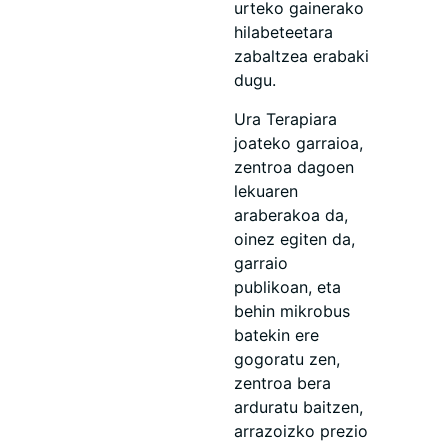
urteko gainerako
hilabeteetara
zabaltzea erabaki
dugu.
Ura Terapiara
joateko garraioa,
zentroa dagoen
lekuaren
araberakoa da,
oinez egiten da,
garraio
publikoan, eta
behin mikrobus
batekin ere
gogoratu zen,
zentroa bera
arduratu baitzen,
arrazoizko prezio