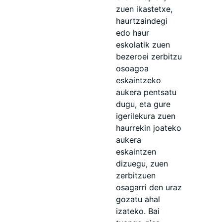
zuen ikastetxe,
haurtzaindegi
edo haur
eskolatik zuen
bezeroei zerbitzu
osoagoa
eskaintzeko
aukera pentsatu
dugu, eta gure
igerilekura zuen
haurrekin joateko
aukera
eskaintzen
dizuegu, zuen
zerbitzuen
osagarri den uraz
gozatu ahal
izateko. Bai