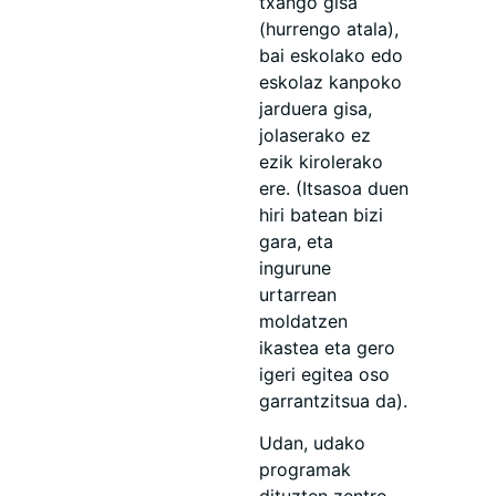
txango gisa
(hurrengo atala),
bai eskolako edo
eskolaz kanpoko
jarduera gisa,
jolaserako ez
ezik kirolerako
ere. (Itsasoa duen
hiri batean bizi
gara, eta
ingurune
urtarrean
moldatzen
ikastea eta gero
igeri egitea oso
garrantzitsua da).
Udan, udako
programak