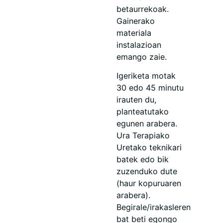
betaurrekoak.
Gainerako
materiala
instalazioan
emango zaie.
Igeriketa motak
30 edo 45 minutu
irauten du,
planteatutako
egunen arabera.
Ura Terapiako
Uretako teknikari
batek edo bik
zuzenduko dute
(haur kopuruaren
arabera).
Begirale/irakasleren
bat beti egongo