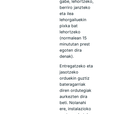
gabe, lehortzeko,
berriro janzteko
eta ilea
lehorgailuekin
pixka bat
lehortzeko
(normalean 15
minututan prest
egoten dira
denak).
Entregatzeko eta
jasotzeko
orduekin guztiz
bateragarriak
diren ordutegiak
aurkezten dira
beti. Nolanahi
ere, instalazioko