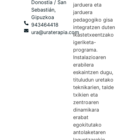
Donostia / San
jarduera eta
Sebastián,
jarduera
Gipuzkoa
pedagogiko gisa
943464418
integratzen duten
ura@uraterapia.com
ikastetxeentzako
igeriketa-
programa.
Instalazioaren
erabilera
eskaintzen dugu,
tituludun uretako
teknikarien, talde
txikien eta
zentroaren
dinamikara
erabat
egokitutako
antolaketaren
laguntzarekin.