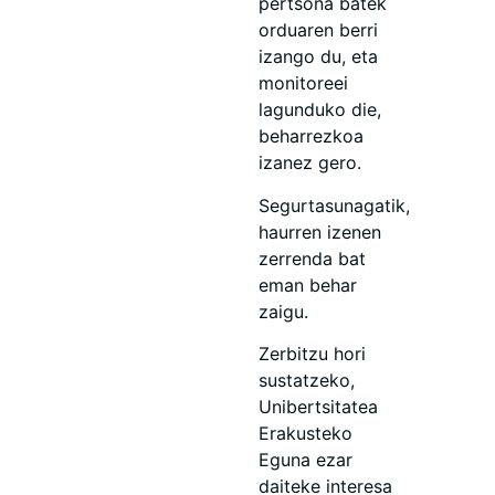
pertsona batek
orduaren berri
izango du, eta
monitoreei
lagunduko die,
beharrezkoa
izanez gero.
Segurtasunagatik,
haurren izenen
zerrenda bat
eman behar
zaigu.
Zerbitzu hori
sustatzeko,
Unibertsitatea
Erakusteko
Eguna ezar
daiteke interesa