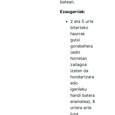
batean.
Ezaugarriak:
2 eta 5 urte
bitarteko
haurrak
gutxi
gorabehera
(adin
horretan
zailagoa
izaten da
hondartzara
edo
igerileku
handi batera
eramatea), 8
urtera arte
luza