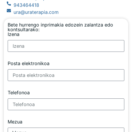
943464418
ura@uraterapia.com
Bete hurrengo inprimakia edozein zalantza edo
kontsultarako:
Izena
Posta elektronikoa
Telefonoa
Mezua