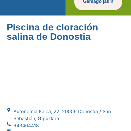
Gehiago jakin
Piscina de cloración
salina de Donostia
Autonomia Kalea, 22, 20006 Donostia / San
Sebastián, Gipuzkoa
943464418