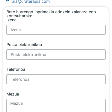
ura@uraterapia.com
Bete hurrengo inprimakia edozein zalantza edo
kontsultarako:
Izena
Posta elektronikoa
Telefonoa
Mezua