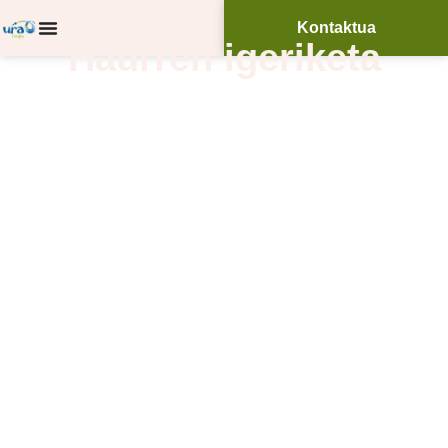
Kontaktua
Haurren igeriketa