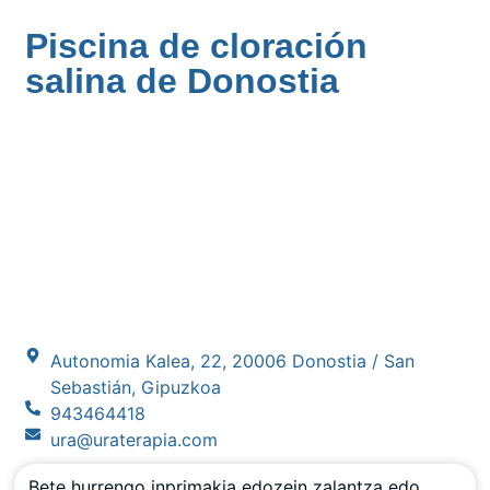
Piscina de cloración
salina de Donostia
Autonomia Kalea, 22, 20006 Donostia / San
Sebastián, Gipuzkoa
943464418
ura@uraterapia.com
Bete hurrengo inprimakia edozein zalantza edo