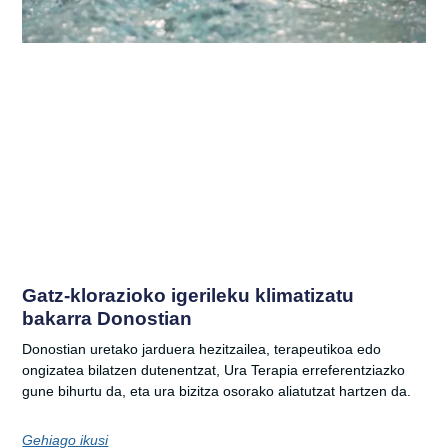
Gatz-klorazioko igerileku klimatizatu
bakarra Donostian
Donostian uretako jarduera hezitzailea, terapeutikoa edo
ongizatea bilatzen dutenentzat, Ura Terapia erreferentziazko
gune bihurtu da, eta ura bizitza osorako aliatutzat hartzen da.
Gehiago ikusi