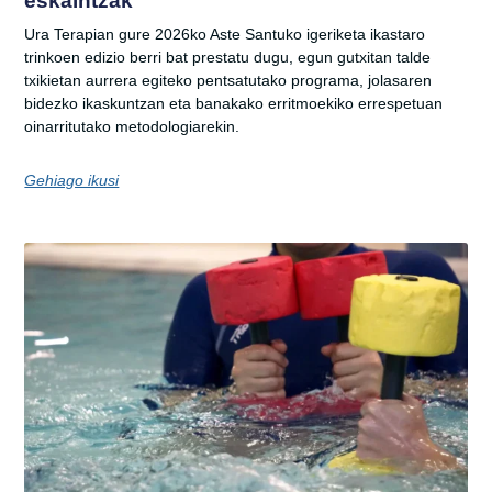
eskaintzak
Ura Terapian gure 2026ko Aste Santuko igeriketa ikastaro
trinkoen edizio berri bat prestatu dugu, egun gutxitan talde
txikietan aurrera egiteko pentsatutako programa, jolasaren
bidezko ikaskuntzan eta banakako erritmoekiko errespetuan
oinarritutako metodologiarekin.
Gehiago ikusi