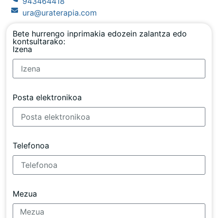
943464418
ura@uraterapia.com
Bete hurrengo inprimakia edozein zalantza edo
kontsultarako:
Izena
Posta elektronikoa
Telefonoa
Mezua