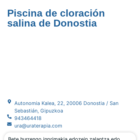
Piscina de cloración
salina de Donostia
Autonomia Kalea, 22, 20006 Donostia / San
Sebastián, Gipuzkoa
943464418
ura@uraterapia.com
Bete hurrengo inprimakia edozein zalantza edo