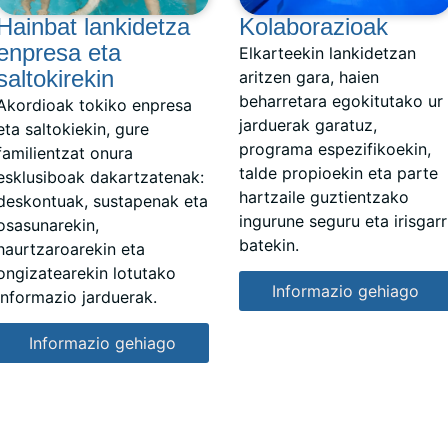
Hainbat lankidetza
Kolaborazioak
enpresa eta
Elkarteekin lankidetzan
saltokirekin
aritzen gara, haien
beharretara egokitutako ur
Akordioak tokiko enpresa
jarduerak garatuz,
eta saltokiekin, gure
programa espezifikoekin,
familientzat onura
talde propioekin eta parte
esklusiboak dakartzatenak:
hartzaile guztientzako
deskontuak, sustapenak eta
ingurune seguru eta irisgarr
osasunarekin,
batekin.
haurtzaroarekin eta
ongizatearekin lotutako
Informazio gehiago
informazio jarduerak.
Informazio gehiago