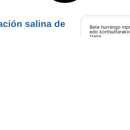
ación salina de
Bete hurrengo inp
edo kontsultarako
Izena
Posta elektroniko
Telefonoa
Mezua