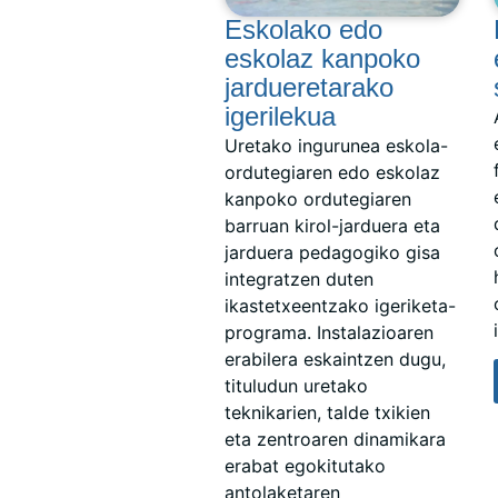
Eskolako edo
eskolaz kanpoko
jardueretarako
igerilekua
Uretako ingurunea eskola-
ordutegiaren edo eskolaz
kanpoko ordutegiaren
barruan kirol-jarduera eta
jarduera pedagogiko gisa
integratzen duten
ikastetxeentzako igeriketa-
programa. Instalazioaren
erabilera eskaintzen dugu,
tituludun uretako
teknikarien, talde txikien
eta zentroaren dinamikara
erabat egokitutako
antolaketaren