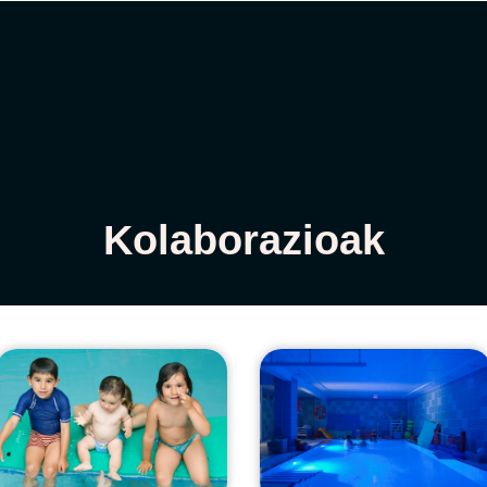
Español
k
Jarduerak
Aholkuak
Albisteak
Kolaborazioak