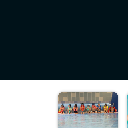
Hasiera
Gure zentroa
Programa