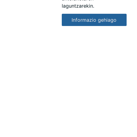
laguntzarekin.
Informazio gehiago