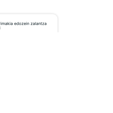
rimakia edozein zalantza
:
a