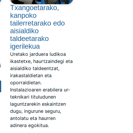
Txangoetarako,
kanpoko
tailerretarako edo
aisialdiko
taldeetarako
igerilekua
Uretako jarduera ludikoa
ikastetxe, haurtzaindegi eta
i
aisialdiko taldeentzat,
irakastaldietan eta
oporraldietan.
Instalazioaren erabilera ur-
teknikari tituludunen
laguntzarekin eskaintzen
dugu, ingurune seguru,
antolatu eta haurren
adinera egokitua.