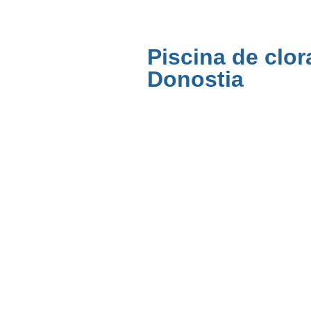
Piscina de clor
Donostia
Autonomia Kalea, 22,
20006 Donostia / San
Sebastián, Gipuzkoa
943464418