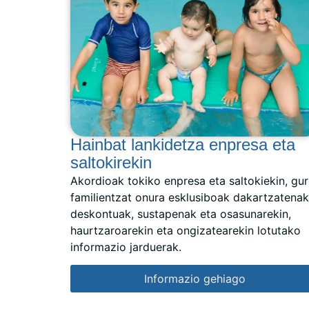
Hainbat lankidetza enpresa eta
saltokirekin
Akordioak tokiko enpresa eta saltokiekin, gu
familientzat onura esklusiboak dakartzatenak
deskontuak, sustapenak eta osasunarekin,
haurtzaroarekin eta ongizatearekin lotutako
informazio jarduerak.
Informazio gehiago