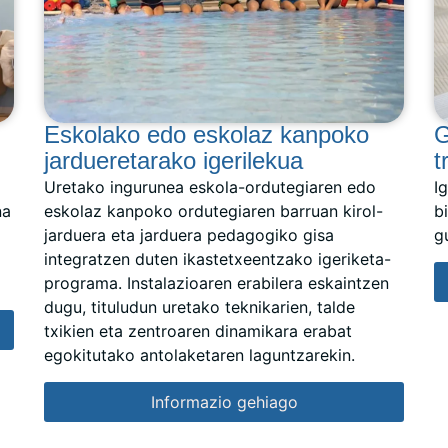
Eskolako edo eskolaz kanpoko
G
jardueretarako igerilekua
t
Uretako ingurunea eskola-ordutegiaren edo
I
na
eskolaz kanpoko ordutegiaren barruan kirol-
b
jarduera eta jarduera pedagogiko gisa
g
integratzen duten ikastetxeentzako igeriketa-
programa. Instalazioaren erabilera eskaintzen
dugu, tituludun uretako teknikarien, talde
txikien eta zentroaren dinamikara erabat
egokitutako antolaketaren laguntzarekin.
Informazio gehiago