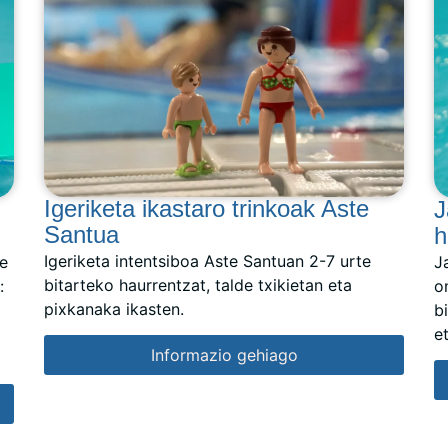
Igeriketa ikastaro trinkoak Aste
J
Santua
h
Igeriketa intentsiboa Aste Santuan 2-7 urte
re
J
bitarteko haurrentzat, talde txikietan eta
:
o
pixkanaka ikasten.
b
e
Informazio gehiago