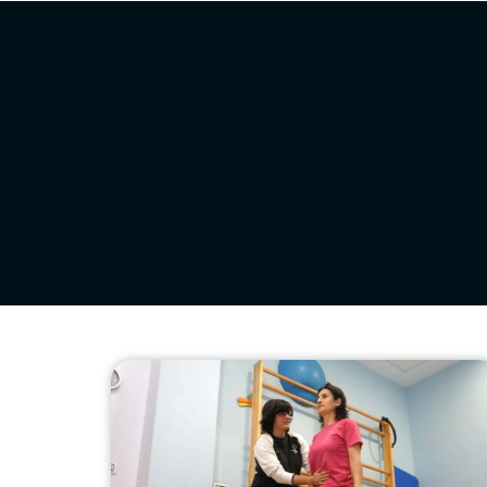
Hasiera
Gure zentroa
Programa