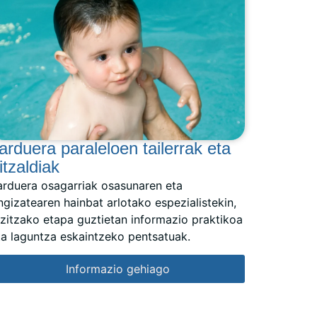
arduera paraleloen tailerrak eta
itzaldiak
arduera osagarriak osasunaren eta
ngizatearen hainbat arlotako espezialistekin,
izitzako etapa guztietan informazio praktikoa
ta laguntza eskaintzeko pentsatuak.
Informazio gehiago