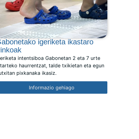
abonetako igeriketa ikastaro
rinkoak
geriketa intentsiboa Gabonetan 2 eta 7 urte
itarteko haurrentzat, talde txikietan eta egun
utxitan pixkanaka ikasiz.
Informazio gehiago