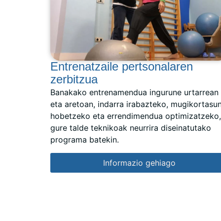
Entrenatzaile pertsonalaren
zerbitzua
Banakako entrenamendua ingurune urtarrean
eta aretoan, indarra irabazteko, mugikortasu
hobetzeko eta errendimendua optimizatzeko,
gure talde teknikoak neurrira diseinatutako
programa batekin.
Informazio gehiago