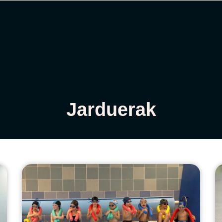
Español
k
Jarduerak
Aholkuak
Albisteak
Jarduerak