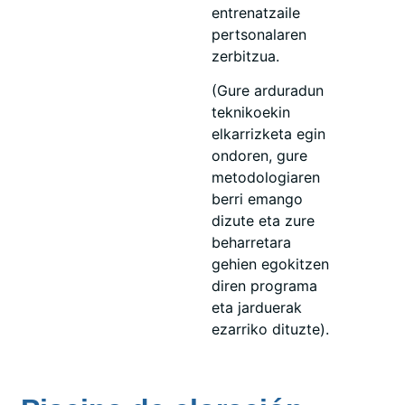
entrenatzaile
pertsonalaren
zerbitzua.
(Gure arduradun
teknikoekin
elkarrizketa egin
ondoren, gure
metodologiaren
berri emango
dizute eta zure
beharretara
gehien egokitzen
diren programa
eta jarduerak
ezarriko dituzte).