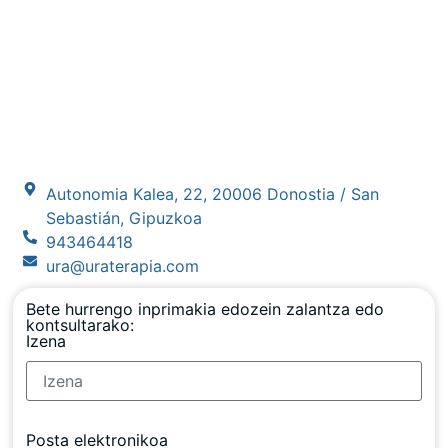
Autonomia Kalea, 22, 20006 Donostia / San
Sebastián, Gipuzkoa
943464418
ura@uraterapia.com
Bete hurrengo inprimakia edozein zalantza edo
kontsultarako:
Izena
Posta elektronikoa