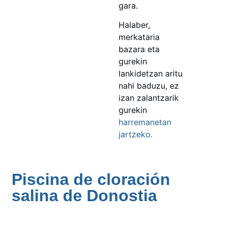
gara.
Halaber,
merkataria
bazara eta
gurekin
lankidetzan aritu
nahi baduzu, ez
izan zalantzarik
gurekin
harremanetan
jartzeko.
Piscina de cloración
salina de Donostia