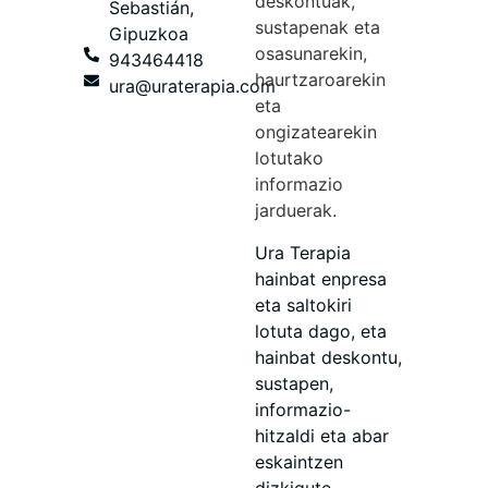
deskontuak,
Sebastián,
sustapenak eta
Gipuzkoa
osasunarekin,
943464418
haurtzaroarekin
ura@uraterapia.com
eta
ongizatearekin
lotutako
informazio
jarduerak.
Ura Terapia
hainbat enpresa
eta saltokiri
lotuta dago, eta
hainbat deskontu,
sustapen,
informazio-
hitzaldi eta abar
eskaintzen
dizkigute.