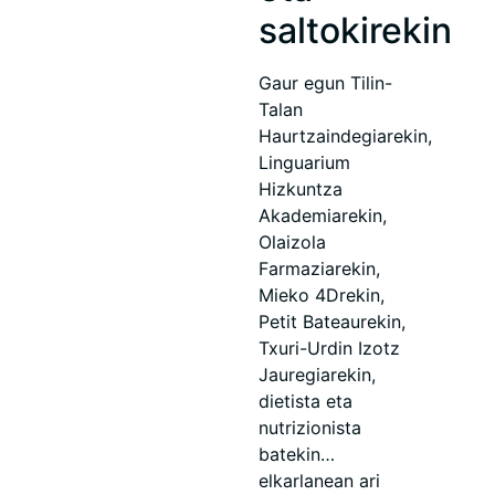
saltokirekin
Gaur egun Tilin-
Talan
Haurtzaindegiarekin,
Linguarium
Hizkuntza
Akademiarekin,
Olaizola
Farmaziarekin,
Mieko 4Drekin,
Petit Bateaurekin,
Txuri-Urdin Izotz
Jauregiarekin,
dietista eta
nutrizionista
batekin…
elkarlanean ari