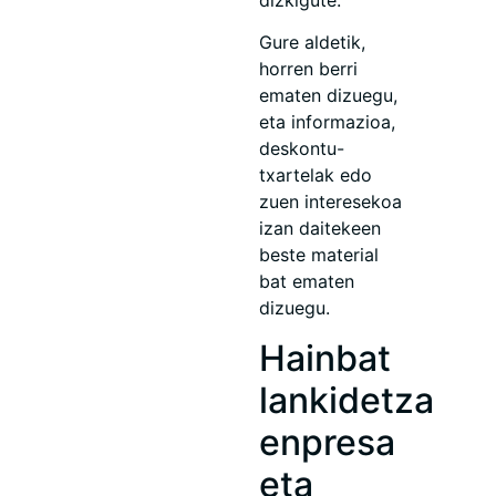
Gure aldetik,
horren berri
ematen dizuegu,
eta informazioa,
deskontu-
txartelak edo
zuen interesekoa
izan daitekeen
beste material
bat ematen
dizuegu.
Hainbat
lankidetza
enpresa
eta