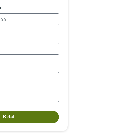
a
Bidali