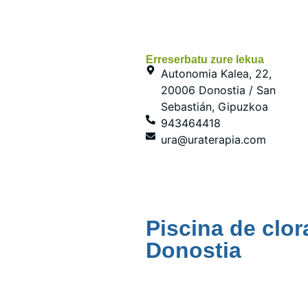
Erreserbatu zure lekua
Autonomia Kalea, 22,
20006 Donostia / San
Sebastián, Gipuzkoa
943464418
ura@uraterapia.com
Piscina de clor
Donostia