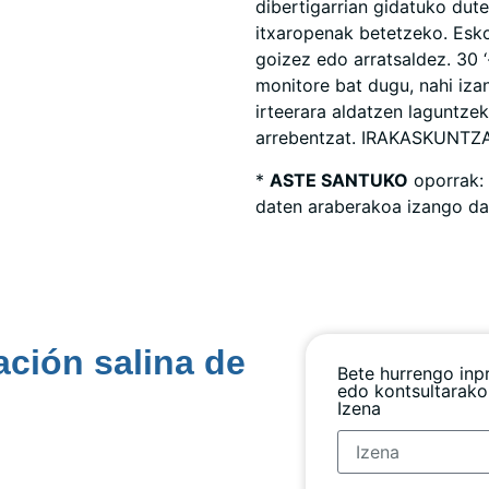
dibertigarrian gidatuko dut
itxaropenak betetzeko. Eskol
goizez edo arratsaldez. 30 
monitore bat dugu, nahi izan
irteerara aldatzen laguntze
arrebentzat. IRAKASKUNT
*
ASTE SANTUKO
oporrak:
daten araberakoa izango da
ación salina de
Bete hurrengo inp
edo kontsultarako
Izena