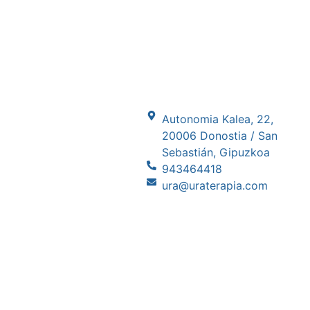
Autonomia Kalea, 22,
20006 Donostia / San
Sebastián, Gipuzkoa
943464418
ura@uraterapia.com