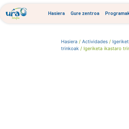
Hasiera
Gure zentroa
Programa
Hasiera
/
Actividades
/
Igerike
trinkoak
/ Igeriketa ikastaro t