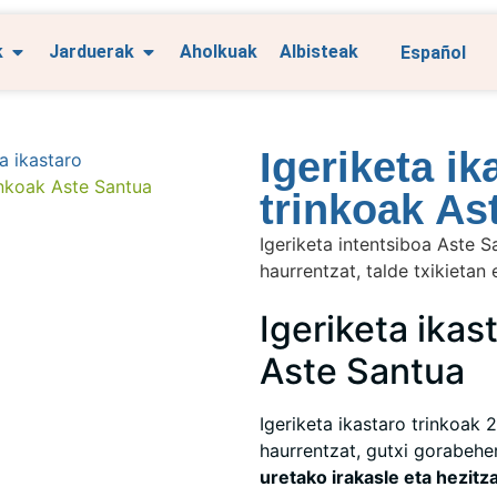
Español
k
Jarduerak
Aholkuak
Albisteak
Igeriketa ik
ta ikastaro
rinkoak Aste Santua
trinkoak As
Igeriketa intentsiboa Aste S
haurrentzat, talde txikietan
Igeriketa ikas
Aste Santua
Igeriketa ikastaro trinkoak 2
haurrentzat, gutxi gorabeher
uretako irakasle eta hezitz