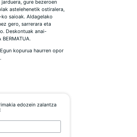
e jarduera, gure bezeroen
ak astelehenetik ostiralera,
‘-ko saioak. Aldagelako
ez gero, sarrerara eta
ko. Deskontuak anai-
ZA BERMATUA.
 Egun kopurua haurren opor
.
rimakia edozein zalantza
: