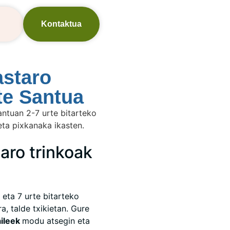
Kontaktua
astaro
te Santua
antuan 2-7 urte bitarteko
 eta pixkanaka ikasten.
taro trinkoak
 eta 7 urte bitarteko
a, talde txikietan. Gure
aileek
modu atsegin eta