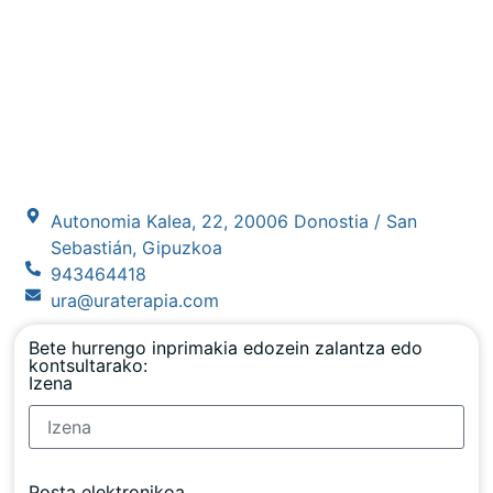
Autonomia Kalea, 22, 20006 Donostia / San
Sebastián, Gipuzkoa
943464418
ura@uraterapia.com
Bete hurrengo inprimakia edozein zalantza edo
kontsultarako:
Izena
Posta elektronikoa