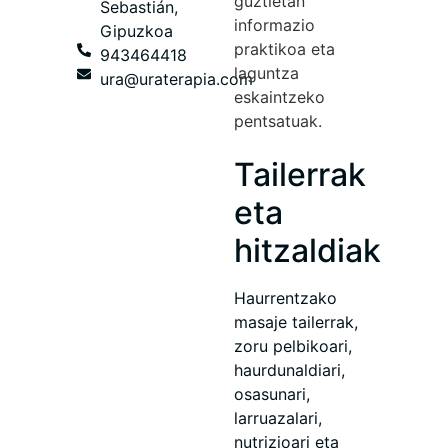
guztietan
Sebastián,
informazio
Gipuzkoa
praktikoa eta
943464418
laguntza
ura@uraterapia.com
eskaintzeko
pentsatuak.
Tailerrak
eta
hitzaldiak
Haurrentzako
masaje tailerrak,
zoru pelbikoari,
haurdunaldiari,
osasunari,
larruazalari,
nutrizioari eta