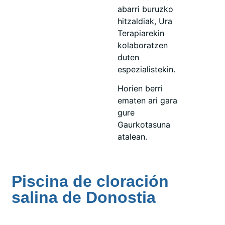
abarri buruzko
hitzaldiak, Ura
Terapiarekin
kolaboratzen
duten
espezialistekin.
Horien berri
ematen ari gara
gure
Gaurkotasuna
atalean.
Piscina de cloración
salina de Donostia