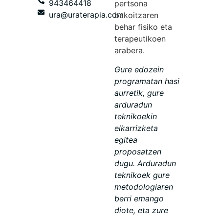
943464418
pertsona
ura@uraterapia.com
bakoitzaren
behar fisiko eta
terapeutikoen
arabera.
Gure edozein
programatan hasi
aurretik, gure
arduradun
teknikoekin
elkarrizketa
egitea
proposatzen
dugu. Arduradun
teknikoek gure
metodologiaren
berri emango
diote, eta zure