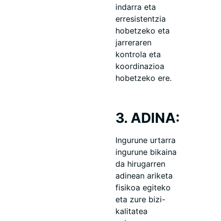
indarra eta
erresistentzia
hobetzeko eta
jarreraren
kontrola eta
koordinazioa
hobetzeko ere.
3. ADINA:
Ingurune urtarra
ingurune bikaina
da hirugarren
adinean ariketa
fisikoa egiteko
eta zure bizi-
kalitatea