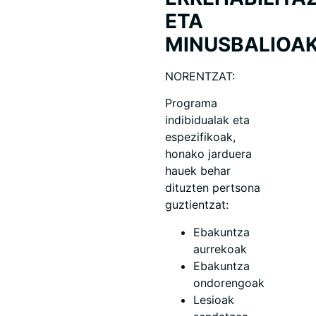
ETA
MINUSBALIOAK
NORENTZAT:
Programa
indibidualak eta
espezifikoak,
honako jarduera
hauek behar
dituzten pertsona
guztientzat:
Ebakuntza
aurrekoak
Ebakuntza
ondorengoak
Lesioak