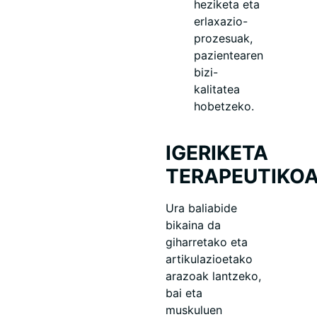
heziketa eta
erlaxazio-
prozesuak,
pazientearen
bizi-
kalitatea
hobetzeko.
IGERIKETA
TERAPEUTIKOA
Ura baliabide
bikaina da
giharretako eta
artikulazioetako
arazoak lantzeko,
bai eta
muskuluen