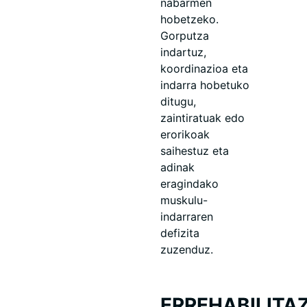
nabarmen
hobetzeko.
Gorputza
indartuz,
koordinazioa eta
indarra hobetuko
ditugu,
zaintiratuak edo
erorikoak
saihestuz eta
adinak
eragindako
muskulu-
indarraren
defizita
zuzenduz.
ERREHABILITA