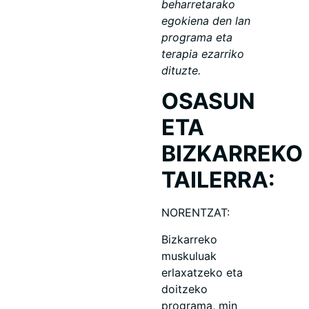
beharretarako
egokiena den lan
programa eta
terapia ezarriko
dituzte.
OSASUN
ETA
BIZKARREKO
TAILERRA:
NORENTZAT:
Bizkarreko
muskuluak
erlaxatzeko eta
doitzeko
programa, min