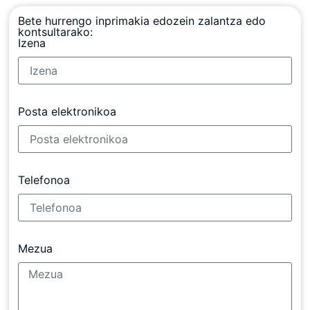
Bete hurrengo inprimakia edozein zalantza edo
kontsultarako:
Izena
Posta elektronikoa
Telefonoa
Mezua