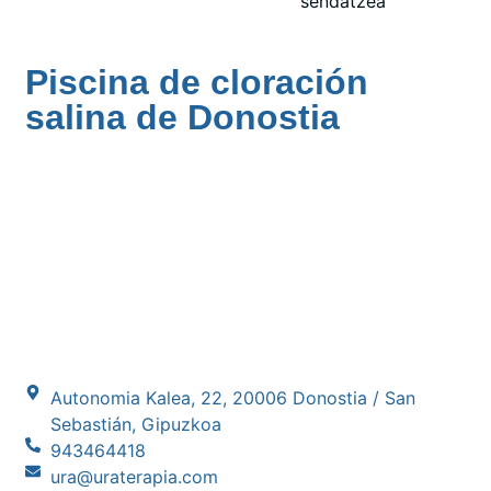
sendatzea
Piscina de cloración
salina de Donostia
Autonomia Kalea, 22, 20006 Donostia / San
Sebastián, Gipuzkoa
943464418
ura@uraterapia.com