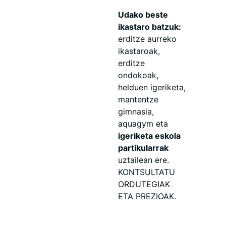
Udako beste
ikastaro batzuk:
erditze aurreko
ikastaroak,
erditze
ondokoak,
helduen igeriketa,
mantentze
gimnasia,
aquagym eta
igeriketa eskola
partikularrak
uztailean ere.
KONTSULTATU
ORDUTEGIAK
ETA PREZIOAK.