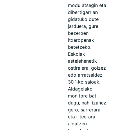
modu atsegin eta
dibertigarrian
gidatuko dute
jarduera, gure
bezeroen
itxaropenak
betetzeko.
Eskolak
astelehenetik
ostiralera, goizez
edo arratsaldez.
30 ‘-ko saioak.
Aldagelako
monitore bat
dugu, nahi izanez
gero, sarrerara
eta irteerara
aldatzen