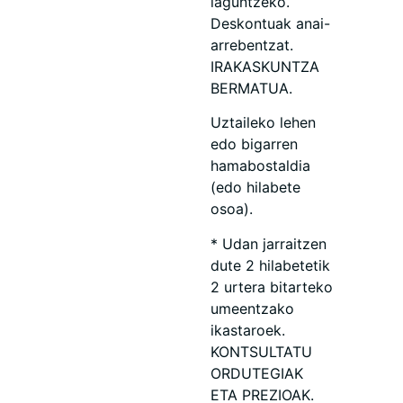
laguntzeko.
Deskontuak anai-
arrebentzat.
IRAKASKUNTZA
BERMATUA.
Uztaileko lehen
edo bigarren
hamabostaldia
(edo hilabete
osoa).
* Udan jarraitzen
dute 2 hilabetetik
2 urtera bitarteko
umeentzako
ikastaroek.
KONTSULTATU
ORDUTEGIAK
ETA PREZIOAK.