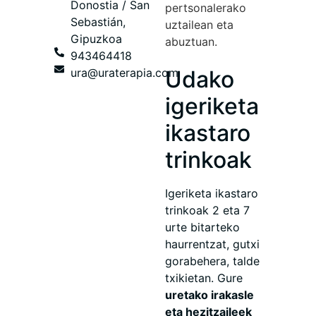
Donostia / San
pertsonalerako
Sebastián,
uztailean eta
Gipuzkoa
abuztuan.
943464418
ura@uraterapia.com
Udako
igeriketa
ikastaro
trinkoak
Igeriketa ikastaro
trinkoak 2 eta 7
urte bitarteko
haurrentzat, gutxi
gorabehera, talde
txikietan. Gure
uretako irakasle
eta hezitzaileek