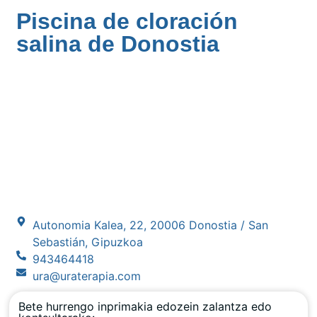
Piscina de cloración
salina de Donostia
Autonomia Kalea, 22, 20006 Donostia / San
Sebastián, Gipuzkoa
943464418
ura@uraterapia.com
Bete hurrengo inprimakia edozein zalantza edo