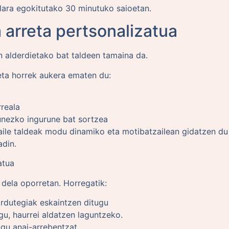
ilara egokitutako 30 minutuko saioetan.
a arreta pertsonalizatua
n alderdietako bat taldeen tamaina da.
 eta horrek aukera ematen du:
rreala
unezko ingurune bat sortzea
aile taldeak modu dinamiko eta motibatzailean gidatzen du 
adin.
atua
 dela oporretan. Horregatik:
rdutegiak eskaintzen ditugu
gu, haurrei aldatzen laguntzeko.
gu anai-arrebentzat