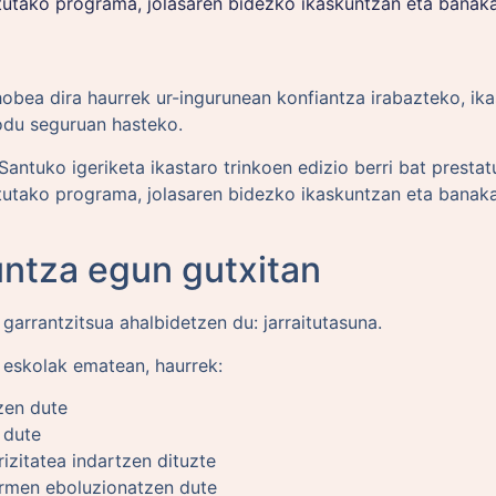
atutako programa, jolasaren bidezko ikaskuntzan eta banak
obea dira haurrek ur-ingurunean konfiantza irabazteko, ika
odu seguruan hasteko.
ntuko igeriketa ikastaro trinkoen edizio berri bat prestat
atutako programa, jolasaren bidezko ikaskuntzan eta banak
ntza egun gutxitan
arrantzitsua ahalbidetzen du: jarraitutasuna.
a eskolak ematean, haurrek:
zen dute
 dute
izitatea indartzen dituzte
rmen eboluzionatzen dute