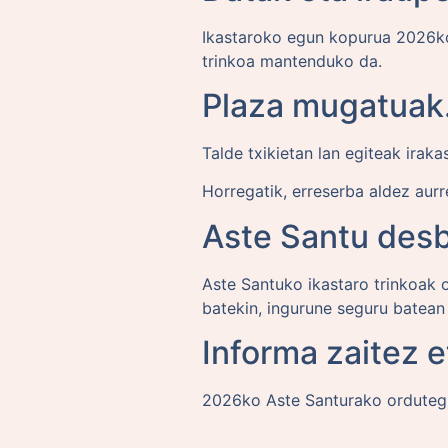
Ikastaroko egun kopurua 2026ko
trinkoa mantenduko da.
Plaza mugatuak
Talde txikietan lan egiteak irak
Horregatik, erreserba aldez aur
Aste Santu desbe
Aste Santuko ikastaro trinkoak 
batekin, ingurune seguru batean 
Informa zaitez e
2026ko Aste Santurako ordutegia