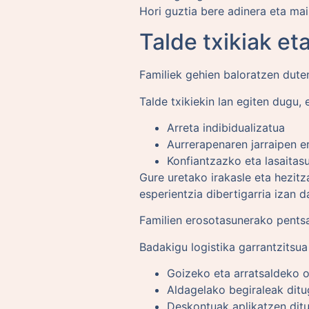
Hori guztia bere adinera eta ma
Talde txikiak et
Familiek gehien baloratzen dute
Talde txikiekin lan egiten dugu,
Arreta indibidualizatua
Aurrerapenaren jarraipen e
Konfiantzazko eta lasaitas
Gure uretako irakasle eta hezitz
esperientzia dibertigarria izan d
Familien erosotasunerako pents
Badakigu logistika garrantzitsua
Goizeko eta arratsaldeko o
Aldagelako begiraleak ditu
Deskontuak aplikatzen ditu