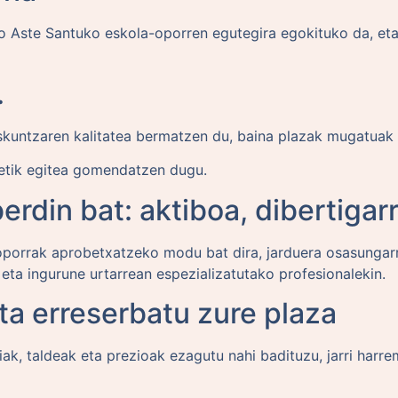
 Aste Santuko eskola-oporren egutegira egokituko da, et
.
askuntzaren kalitatea bermatzen du, baina plazak mugatuak 
retik egitea gomendatzen dugu.
rdin bat: aktiboa, dibertigarr
oporrak aprobetxatzeko modu bat dira, jarduera osasungarri,
eta ingurune urtarrean espezializatutako profesionalekin.
ta erreserbatu zure plaza
k, taldeak eta prezioak ezagutu nahi badituzu, jarri harre