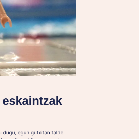
 eskaintzak
u dugu, egun gutxitan talde