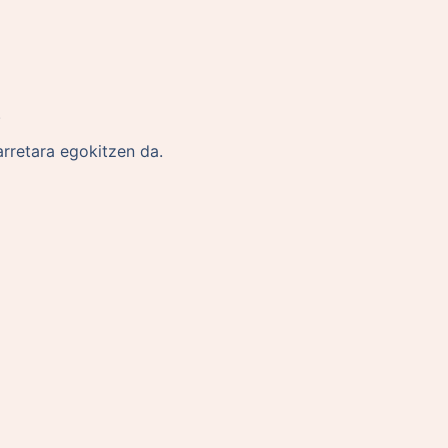
.
rretara egokitzen da.