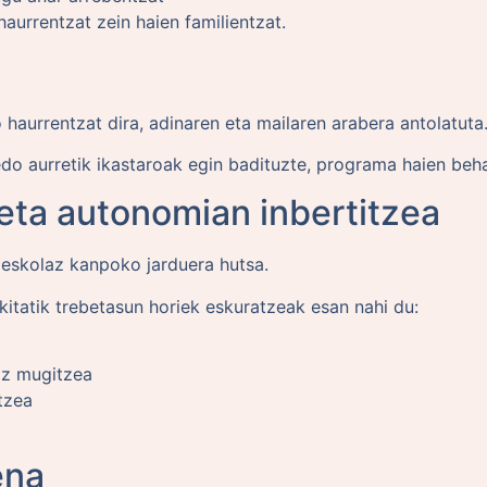
haurrentzat zein haien familientzat.
o haurrentzat dira, adinaren eta mailaren arabera antolatuta
do aurretik ikastaroak egin badituzte, programa haien beha
ta autonomian inbertitzea
 eskolaz kanpoko jarduera hutsa.
xikitatik trebetasun horiek eskuratzeak esan nahi du:
az mugitzea
tzea
ena