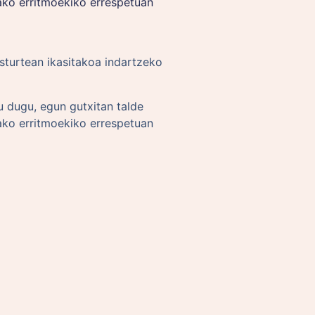
ako erritmoekiko errespetuan
sturtean ikasitakoa indartzeko
u dugu, egun gutxitan talde
ako erritmoekiko errespetuan