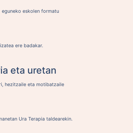
a eguneko eskolen formatu
izatea ere badakar.
ia eta uretan
 hezitzaile eta motibatzaile
manetan Ura Terapia taldearekin.