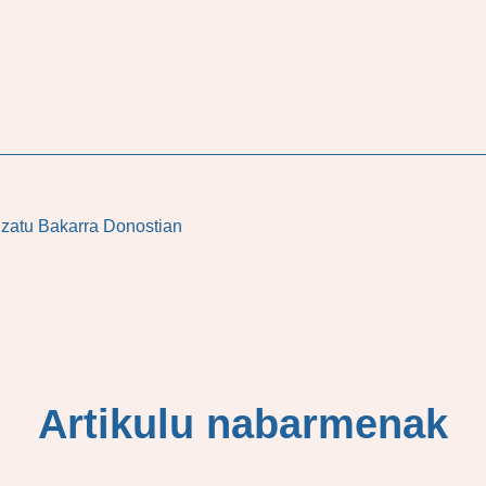
tizatu Bakarra Donostian
Artikulu nabarmenak