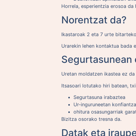
Horrela, esperientzia erosoa da 
Norentzat da?
Ikastaroak 2 eta 7 urte bitartek
Urarekin lehen kontaktua bada e
Segurtasunean e
Uretan moldatzen ikastea ez da
Itsasoari lotutako hiri batean, t
Segurtasuna irabaztea
Ur-inguruneetan konfiantz
ohitura osasungarriak gara
Bizitza osorako tresna da.
Datak eta iraup