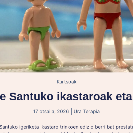
Kurtsoak
e Santuko ikastaroak eta
17 otsaila, 2026
Ura Terapia
ntuko igeriketa ikastaro trinkoen edizio berri bat prestat