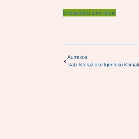
Erreserbatu zure lekua
Aurrekoa
Gatz-Klorazioko Igerileku Klima