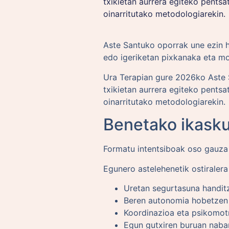
txikietan aurrera egiteko pents
oinarritutako metodologiarekin.
Aste Santuko oporrak une ezin h
edo igeriketan pixkanaka eta m
Ura Terapian gure 2026ko Aste Sa
txikietan aurrera egiteko pents
oinarritutako metodologiarekin.
Benetako ikasku
Formatu intentsiboak oso gauza g
Egunero astelehenetik ostiraler
Uretan segurtasuna handit
Beren autonomia hobetzen
Koordinazioa eta psikomotr
Egun gutxiren buruan naba