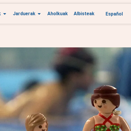
Español
k
Jarduerak
Aholkuak
Albisteak