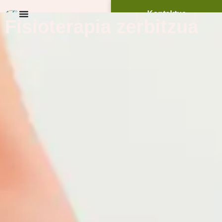
Kontaktua
Fisioterapia zerbitzua