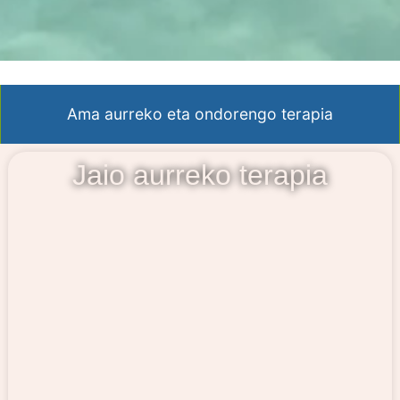
Ama aurreko eta ondorengo terapia
Jaio aurreko terapia