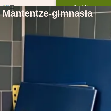
Kontaktua
Mantentze-gimnasia