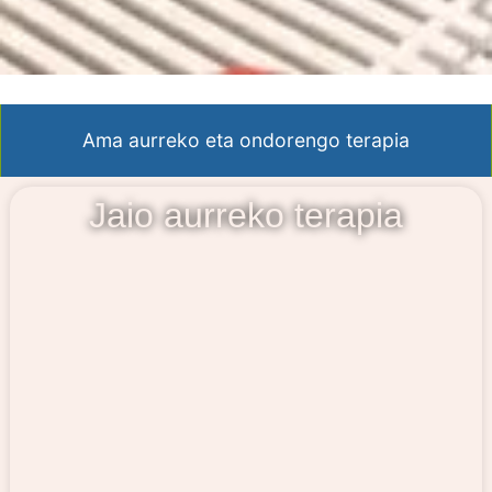
Ama aurreko eta ondorengo terapia
Jaio aurreko terapia